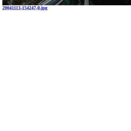
20041113-154247-0.jpg