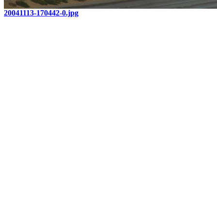
20041113-170442-0.jpg